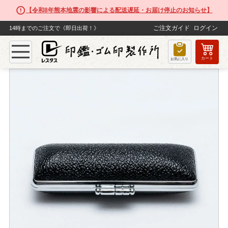
【令和8年熊本地震の影響による配送遅延・お届け停止のお知らせ】
ご注文ガイド
ログイン
14時までのご注文で《即日出荷！》
カート
TOP
関連商品
高級牛革印ケース 天丸用【ブラック銀縁】
お気に入り