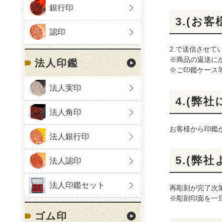
銀行印
3.(お
認印
2.で送信させ
※商品の返送に
法人印鑑
※ご印鑑ケース
法人実印
4.(弊
法人角印
お客様から印鑑
法人銀行印
5.(弊
法人認印
法人印鑑セット
再彫刻が完了次
※彫刻印面を一
ゴム印