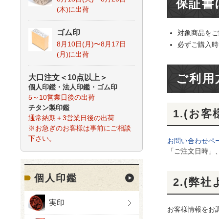
保証書
(木)
に出荷
ゴム印
対象商品をご
8月10日(月)〜8月17日
必ずご購入時
(月)
に出荷
ご利用
大口注文＜10点以上＞
個人印鑑
・
法人印鑑
・
ゴム印
5～10営業日後の出荷
チタン製印鑑
1.(お
通常納期＋3営業日後の出荷
※お急ぎのお客様は事前にご相談
下さい。
お問い合わせペ
「ご注文日時」
個人印鑑
2.(弊
実印
お客様情報をお