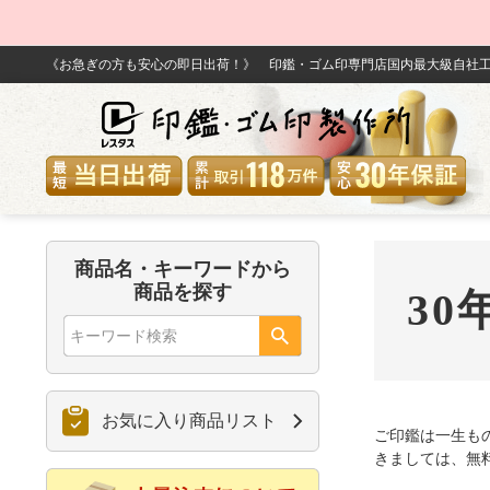
《お急ぎの方も安心の即日出荷！》 印鑑・ゴム印専門店国内最大級自社工
商品名・キーワードから
商品を探す
30
お気に入り商品リスト
ご印鑑は一生も
きましては、無