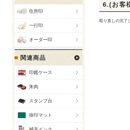
6.(お
住所印
彫り直しの完了
一行印
オーダー印
関連商品
印鑑ケース
朱肉
スタンプ台
捺印マット
補充インク