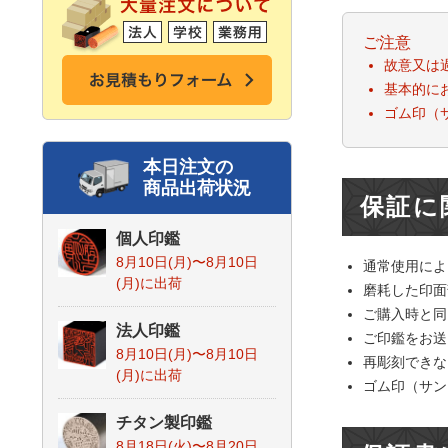
ご注意
故意又は
基本的に
ゴム印（
本日注文の
商品出荷状況
保証に
個人印鑑
8月10日(月)〜8月10日
通常使用によ
(月)
に出荷
磨耗した印面
ご購入時と同
法人印鑑
ご印鑑をお送
8月10日(月)〜8月10日
再彫刻できな
(月)
に出荷
ゴム印（サン
チタン製印鑑
8月18日(火)〜8月20日