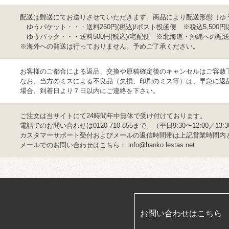
配送は郵送にてお送りさせていただきます。商品により配送形態（ゆ
ゆうパケット・・・送料250円(税込)/ポスト投函便 ※税込5,500
ゆうパック・・・送料500円(税込)/宅配便 ※北海道・沖縄への配送は1
※海外への発送は行っておりません。予めご了承ください。
お客様のご都合による返品、交換や原稿確定後のキャンセルはご容赦
なお、当方のミスによる不良品（欠損、印刷のミス等）は、早急に返
場合、到着日より７日以内にご連絡を下さい。
ご注文は当サイトにて24時間年中無休で受け付けております。
電話でのお問い合わせは0120-710-855まで。（平日9:30〜12:00／13:30
カスタマーサポート受付およびメールの返信時間帯は上記営業時間内
メールでのお問い合わせはこちら：
info@hanko.lestas.net
お問い合わせはこちら