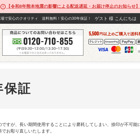
【令和8年熊本地震の影響による配送遅延・お届け停止のお知らせ】
ゲスト
様 こ
場で安心のクオリティ 送料無料！安心の30年保証！
年保証
のですが、長い期間使用することにより磨耗してしまい、捺印が不可能に
料でお彫り直しいたします。