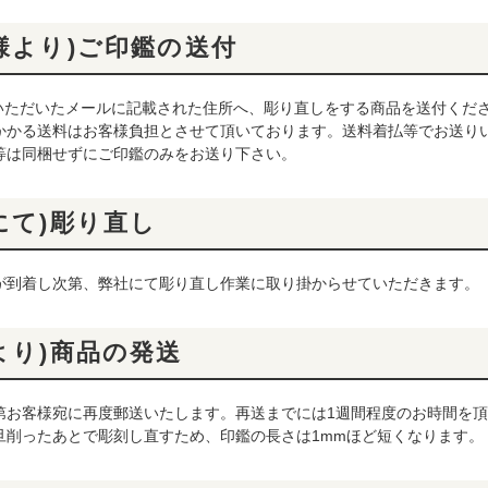
客様より)ご印鑑の送付
ていただいたメールに記載された住所へ、彫り直しをする商品を送付くだ
かかる送料はお客様負担とさせて頂いております。送料着払等でお送り
等は同梱せずにご印鑑のみをお送り下さい。
社にて)彫り直し
が到着し次第、弊社にて彫り直し作業に取り掛からせていただきます。
社より)商品の発送
第お客様宛に再度郵送いたします。再送までには1週間程度のお時間を
旦削ったあとで彫刻し直すため、印鑑の長さは1mmほど短くなります。