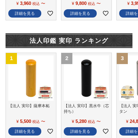
3,960
9,800
3,9
¥
〜
¥
〜
¥
税込
税込
詳細を見る
詳細を見る
詳細を
法人印鑑 実印 ランキング
【法人 実印】薩摩本柘
【法人 実印】黒水牛（芯
【法人 
持ち）
タン
5,500
5,280
24,
¥
〜
¥
〜
¥
税込
税込
詳細を見る
詳細を見る
詳細を