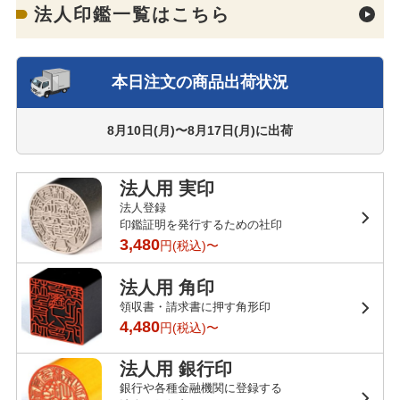
法人印鑑一覧はこちら
本日注文の商品出荷状況
8月10日(月)〜8月17日(月)
に出荷
法人用 実印
法人登録
印鑑証明を発行するための社印
3,480
円(税込)〜
法人用 角印
領収書・請求書に押す角形印
4,480
円(税込)〜
法人用 銀行印
銀行や各種金融機関に登録する