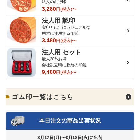
法人の銀行印
3,280
円(税込)〜
法人用 認印
実印とは別にカジュアルな
用途に使用する印鑑
3,480
円(税込)〜
法人用 セット
最大20%お得！
会社設立時に必須の印鑑
9,480
円(税込)〜
ゴム印一覧はこちら
本日注文の商品出荷状況
8月17日(月)〜8月18日(火)
に出荷