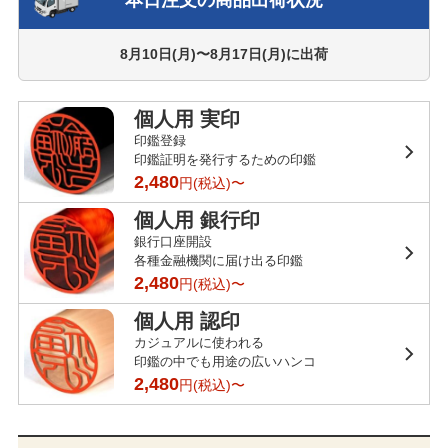
8月10日(月)〜8月17日(月)
に出荷
個人用 実印
印鑑登録
印鑑証明を発行するための印鑑
2,480
円(税込)〜
個人用 銀行印
銀行口座開設
各種金融機関に届け出る印鑑
2,480
円(税込)〜
個人用 認印
カジュアルに使われる
印鑑の中でも用途の広いハンコ
2,480
円(税込)〜