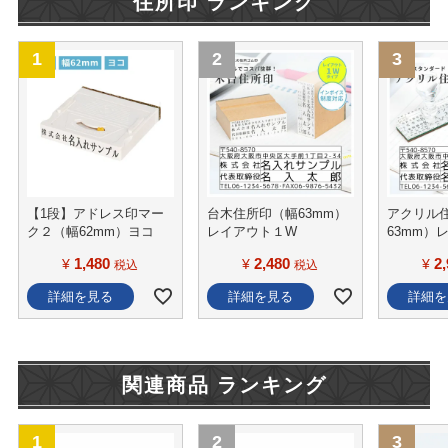
住所印 ランキング
【1段】アドレス印マー
台木住所印（幅63mm）
アクリル
ク２（幅62mm）ヨコ
レイアウト１W
63mm）
1,480
2,480
2
¥
¥
¥
税込
税込
詳細を見る
詳細を見る
詳細を
関連商品 ランキング