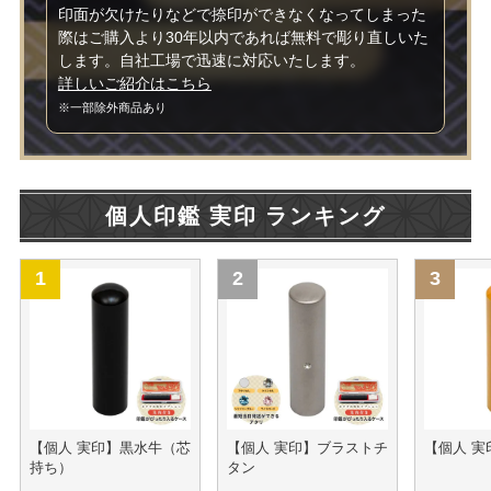
印面が欠けたりなどで捺印ができなくなってしまった
際はご購入より30年以内であれば無料で彫り直しいた
します。自社工場で迅速に対応いたします。
詳しいご紹介はこちら
※一部除外商品あり
個人印鑑 実印 ランキング
【個人 実印】黒水牛（芯
【個人 実印】ブラストチ
【個人 実
持ち）
タン