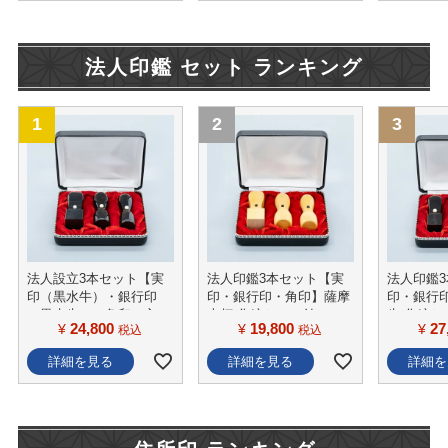
法人印鑑 セット ランキング
法人設立3本セット【実
法人印鑑3本セット【実
法人印鑑
印（黒水牛）・銀行印
印・銀行印・角印】薩摩
印・銀行
（黒水牛）・角印（玄
本柘 化粧ケース付
牛 化粧ケ
24,800
19,800
27
¥
¥
¥
税込
税込
武）】 化粧ケース付
詳細を見る
詳細を見る
詳細を