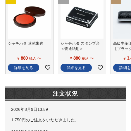
シャチハタ 速乾朱肉
シャチハタ スタンプ台
高級牛革
＜普通紙用＞
【ブラッ
880
880
3
¥
〜
¥
〜
¥
税込
税込
詳細を見る
詳細を見る
詳細を
注文状況
2026年8月9日13:59
1,750円のご注文をいただきました。