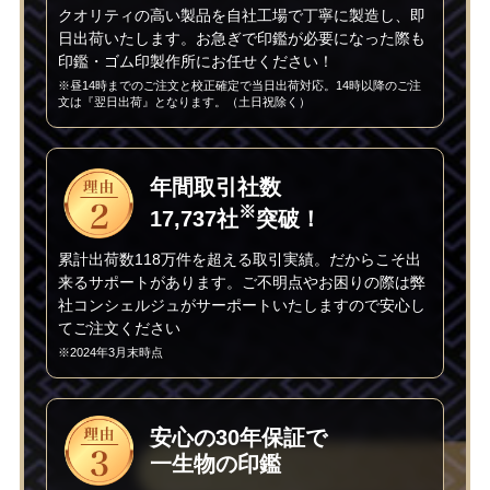
クオリティの高い製品を自社工場で丁寧に製造し、即
日出荷いたします。お急ぎで印鑑が必要になった際も
印鑑・ゴム印製作所にお任せください！
※昼14時までのご注文と校正確定で当日出荷対応。14時以降のご注
文は『翌日出荷』となります。（土日祝除く）
年間取引社数
※
17,737社
突破！
累計出荷数118万件を超える取引実績。だからこそ出
来るサポートがあります。ご不明点やお困りの際は弊
社コンシェルジュがサーポートいたしますので安心し
てご注文ください
※2024年3月末時点
安心の30年保証で
一生物の印鑑