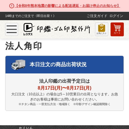
【令和8年熊本地震の影響による配送遅延・お届け停止のお知らせ】
ご注文ガイド
ログイン
14時までのご注文で《即日出荷！》
カート
TOP
法人印鑑
法人角印
お気に入り
法人角印
本日注文の商品出荷状況
法人印鑑の出荷予定日は
8月17日(月)〜8月17日(月)
大口注文（10点以上）の場合は5～10営業日の出荷となります。お急
ぎのお客様は事前にお問い合わせください。
※️チタン商品・一部支払方法・地域除く ※印影デザイン確認期間除く
かくいん