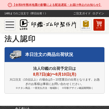
【令和8年熊本地震の影響による配送遅延・お届け停止のお知らせ】
ご注文ガイド
ログイン
14時までのご注文で《即日出荷！》
カート
TOP
法人印鑑
法人認印
お気に入り
法人認印
本日注文の商品出荷状況
法人印鑑の出荷予定日は
8月7日(金)〜8月10日(月)
大口注文（10点以上）の場合は5～10営業日の出荷となります。お急
ぎのお客様は事前にお問い合わせください。
※️チタン商品・一部支払方法・地域除く ※印影デザイン確認期間除く
みとめいん