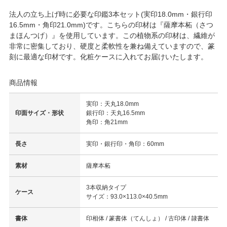
法人の立ち上げ時に必要な印鑑3本セット(実印18.0mm・銀行印
16.5mm・角印21.0mm)です。こちらの印材は『薩摩本柘（さつ
まほんつげ）』を使用しています。この植物系の印材は、繊維が
非常に密集しており、硬度と柔軟性を兼ね備えていますので、篆
刻に最適な印材です。化粧ケースに入れてお届けいたします。
商品情報
実印：天丸18.0mm
印面サイズ・形状
銀行印：天丸16.5mm
角印：角21mm
長さ
実印・銀行印・角印：60mm
素材
薩摩本柘
3本収納タイプ
ケース
サイズ：93.0×113.0×40.5mm
書体
印相体 / 篆書体（てんしょ） / 古印体 / 隷書体