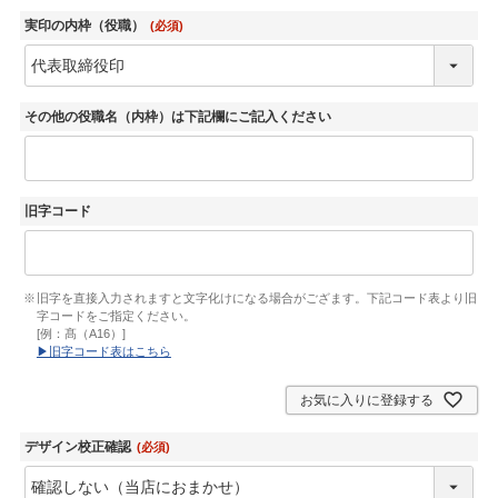
実印の内枠（役職）
(必須)
その他の役職名（内枠）は下記欄にご記入ください
旧字コード
旧字を直接入力されますと文字化けになる場合がござます。下記コード表より旧
字コードをご指定ください。
[例：髙（A16）]
▶︎旧字コード表はこちら
お気に入りに登録する
デザイン校正確認
(必須)