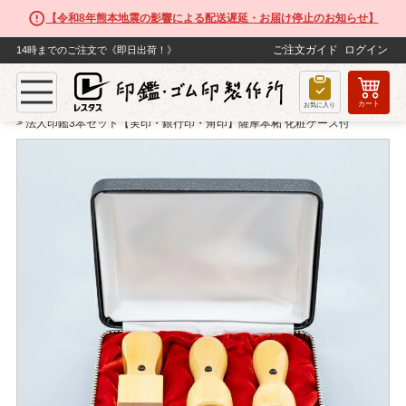
【令和8年熊本地震の影響による配送遅延・お届け停止のお知らせ】
ご注文ガイド
ログイン
14時までのご注文で《即日出荷！》
カート
TOP
法人印鑑
お気に入り
法人印鑑3本セット【実印・銀行印・角印】薩摩本柘 化粧ケース付