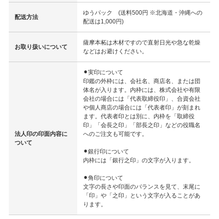
ゆうパック (送料500円 ※北海道・沖縄への
配送方法
配送は1,000円)
薩摩本柘は木材ですので直射日光や急な乾燥
お取り扱いについて
などはお避けください。
⚫︎実印について
印鑑の外枠には、会社名、商店名、または団
体名が入ります。内枠には、株式会社や有限
会社の場合には「代表取締役印」、合資会社
や個人商店の場合には「代表者印」が刻まれ
ます。代表者印とは別に、内枠を「取締役
印」「会長之印」「部長之印」などの役職名
法人印の印面内容に
へのご注文も可能です。
ついて
⚫︎銀行印について
内枠には「銀行之印」の文字が入ります。
⚫︎角印について
文字の長さや印面のバランスを見て、末尾に
「印」や「之印」という文字が入ることがあ
ります。