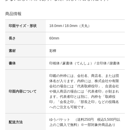
商品情報
印面サイズ・形状
18.0mm / 18.0mm（天丸）
長さ
60mm
素材
彩樺
書体
印相体 / 篆書体（てんしょ） / 古印体 / 隷書体
印鑑の外枠には、会社名、商店名、または団
体名が入ります。内枠には、株式会社や有限
会社の場合には「代表取締役印」、合資会社
印面内容について
や個人商店の場合には「代表者印」が刻まれ
ます。代表者印とは別に、内枠を「取締役
印」「会長之印」「部長之印」などの役職名
へのご注文も可能です。
ゆうパケット （送料250円 税込5,500円以
配送方法
上のご購入で無料）※一部対象外商品あり