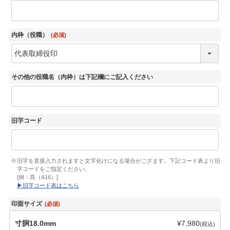
内枠（役職）
(必須)
その他の役職名（内枠）は下記欄にご記入ください
旧字コード
旧字を直接入力されますと文字化けになる場合がござます。下記コード表より旧
字コードをご指定ください。
[例：髙（A16）]
▶︎旧字コード表はこちら
印面サイズ
寸胴18.0mm
¥
7,980
税込