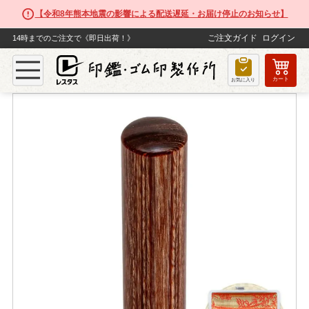
【令和8年熊本地震の影響による配送遅延・お届け停止のお知らせ】
ご注文ガイド
ログイン
14時までのご注文で《即日出荷！》
カート
TOP
法人印鑑
【法人 実印】彩樺
お気に入り