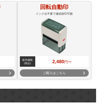
印
回転自動印
インク台不要で連続捺印可能
販売価格
2,480
円〜
(税込)
ご購入はこちら