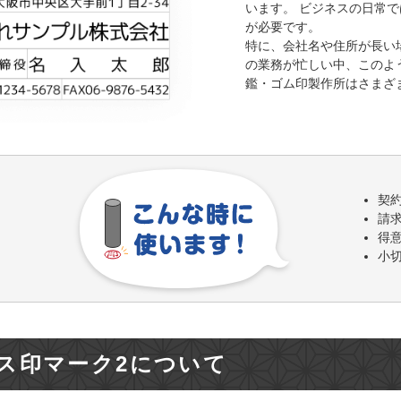
います。 ビジネスの日常
が必要です。
特に、会社名や住所が長い
の業務が忙しい中、このよ
鑑・ゴム印製作所はさまざ
契
請
得
小
ス印マーク2について