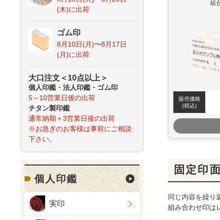
組
(木)
に出荷
ゴム印
8月10日(月)〜8月17日
(月)
に出荷
大口注文＜10点以上＞
個人印鑑
・
法人印鑑
・
ゴム印
5～10営業日後の出荷
販売価格
(税込)
チタン製印鑑
通常納期＋3営業日後の出荷
※お急ぎのお客様は事前にご相談
下さい。
固定印
個人印鑑
同じ内容を繰り
実印
組み合わせ印は