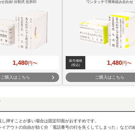
合せ自由! 分割式 住所印
ワンタッチで簡単組み合わせ
販売価格
1,480
1,480
円〜
円〜
(税込)
ご購入はこちら
ご購入はこちら
面
返し押すことが多い場合は固定印面がおすすめです。
レイアウトの自由が効く分「電話番号の行を失くしてしまった」などの