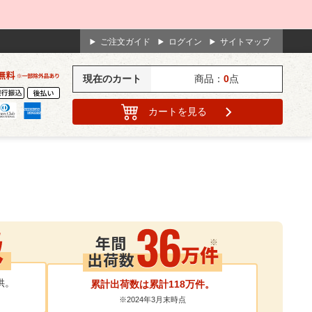
んにちは
ご注文ガイド
ログイン
サイトマップ
現在のカート
商品：
0
点
カート
を見る
供。
累計出荷数は累計118万件。
※2024年3月末時点