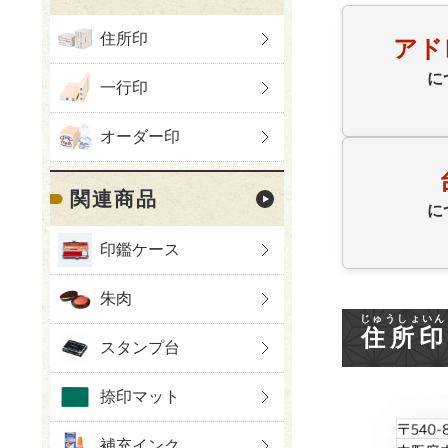
住所印
アド
に
一行印
オーダー印
関連商品
に
印鑑ケース
朱肉
じゅうしょいん
住所印
スタンプ台
捺印マット
補充インク