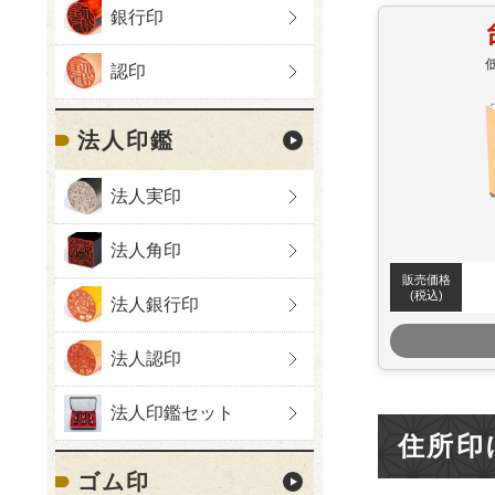
銀行印
認印
法人印鑑
法人実印
法人角印
販売価格
(税込)
法人銀行印
法人認印
法人印鑑セット
住所印
ゴム印