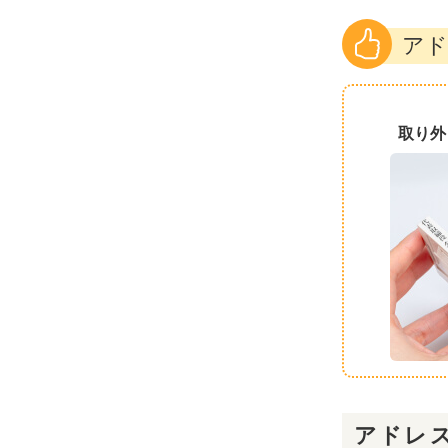
アド
取り外
アドレス