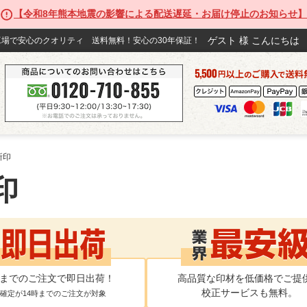
【令和8年熊本地震の影響による配送遅延・お届け停止のお知らせ】
ゲスト
様 こ
場で安心のクオリティ 送料無料！安心の30年保証！
所印
印
時までのご注文で即日出荷！
高品質な印材を低価格でご提
校正サービスも無料。
確定が14時までのご注文が対象