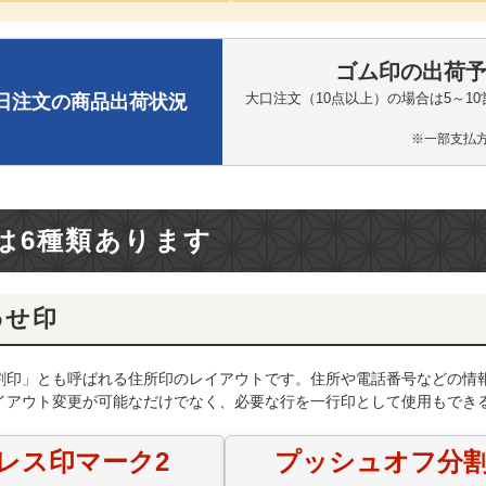
ゴム印の出荷
大口注文（10点以上）の場合は5～
日注文の商品出荷状況
※️一部支
は6種類あります
わせ印
割印」とも呼ばれる住所印のレイアウトです。住所や電話番号などの情
イアウト変更が可能なだけでなく、必要な行を一行印として使用もでき
レス印マーク2
プッシュオフ分