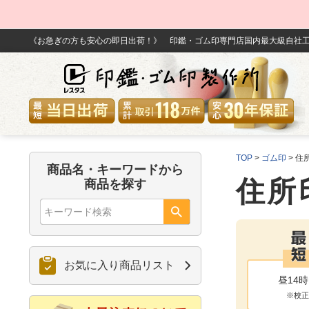
《お急ぎの方も安心の即日出荷！》 印鑑・ゴム印専門店国内最大級自社工
TOP
ゴム印
住
商品名・キーワードから
住所
商品を探す
お気に入り商品リスト
昼14
※校正