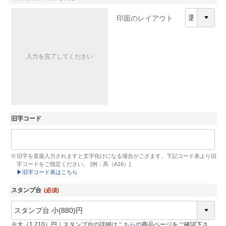
印面のレイアウト
入力を完了してください
旧字コード
旧字を直接入力されますと文字化けになる場合がござます。下記コード表より旧
字コードをご指定ください。 [例：髙（A16）]
▶︎旧字コード表はこちら
スタンプ台
(必須)
※大（1,210）円｜スタンプ台の詳細は
こちら
の商品ページをご確認下さ