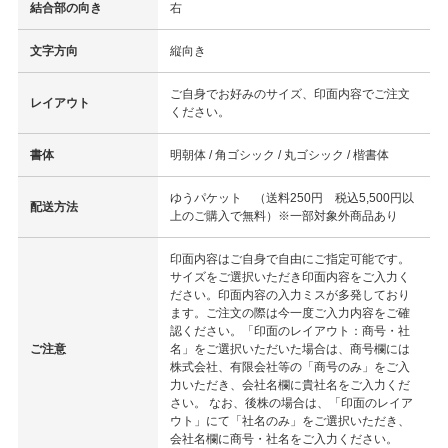
結合部の向き
右
文字方向
縦向き
ご自身でお好みのサイズ、印面内容でご注文
レイアウト
ください。
書体
明朝体 / 角ゴシック / 丸ゴシック / 楷書体
ゆうパケット （送料250円 税込5,500円以
配送方法
上のご購入で無料）※一部対象外商品あり
印面内容はご自身で自由にご指定可能です。
サイズをご選択いただき印面内容をご入力く
ださい。印面内容の入力ミスが多発しており
ます。ご注文の際は今一度ご入力内容をご確
認ください。「印面のレイアウト：商号・社
ご注意
名」をご選択いただいた場合は、商号欄には
株式会社、有限会社等の「商号のみ」をご入
力いただき、会社名欄に貴社名をご入力くだ
さい。 なお、後株の場合は、「印面のレイア
ウト」にて「社名のみ」をご選択いただき、
会社名欄に商号・社名をご入力ください。