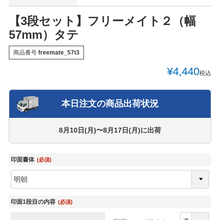
【3段セット】フリーメイト２（幅
57mm）タテ
商品番号
freemate_57t3
¥
4,440
税込
本日注文の商品出荷状況
8月10日(月)〜8月17日(月)
に出荷
印面書体
(必須)
印面1段目の内容
(必須)