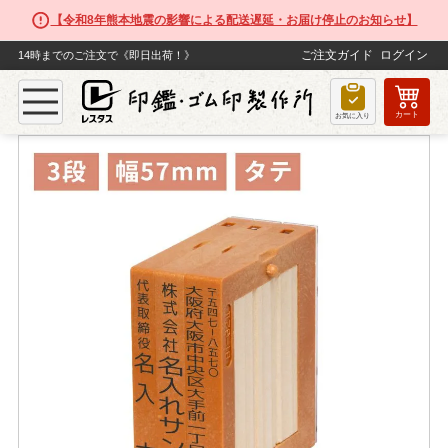
【令和8年熊本地震の影響による配送遅延・お届け停止のお知らせ】
ご注文ガイド
ログイン
14時までのご注文で《即日出荷！》
カート
TOP
ゴム印
【3段セット】フリーメイト２（幅57mm）タテ
お気に入り