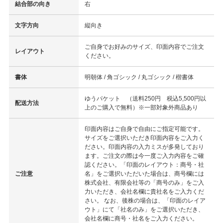
結合部の向き
右
文字方向
縦向き
ご自身でお好みのサイズ、印面内容でご注文
レイアウト
ください。
書体
明朝体 / 角ゴシック / 丸ゴシック / 楷書体
ゆうパケット （送料250円 税込5,500円以
配送方法
上のご購入で無料）※一部対象外商品あり
印面内容はご自身で自由にご指定可能です。
サイズをご選択いただき印面内容をご入力く
ださい。印面内容の入力ミスが多発しており
ます。ご注文の際は今一度ご入力内容をご確
認ください。「印面のレイアウト：商号・社
ご注意
名」をご選択いただいた場合は、商号欄には
株式会社、有限会社等の「商号のみ」をご入
力いただき、会社名欄に貴社名をご入力くだ
さい。 なお、後株の場合は、「印面のレイア
ウト」にて「社名のみ」をご選択いただき、
会社名欄に商号・社名をご入力ください。