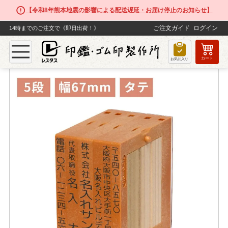
【令和8年熊本地震の影響による配送遅延・お届け停止のお知らせ】
ご注文ガイド
ログイン
14時までのご注文で《即日出荷！》
カート
TOP
ゴム印
【5段セット】フリーメイト２（幅67mm）タテ
お気に入り