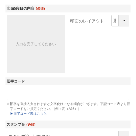
印面5段目の内容
(必須)
印面のレイアウト
入力を完了してください
旧字コード
旧字を直接入力されますと文字化けになる場合がござます。下記コード表より旧
字コードをご指定ください。 [例：髙（A16）]
▶︎旧字コード表はこちら
スタンプ台
(必須)