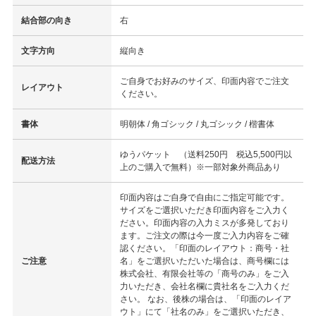
結合部の向き
右
文字方向
縦向き
ご自身でお好みのサイズ、印面内容でご注文
レイアウト
ください。
書体
明朝体 / 角ゴシック / 丸ゴシック / 楷書体
ゆうパケット （送料250円 税込5,500円以
配送方法
上のご購入で無料）※一部対象外商品あり
印面内容はご自身で自由にご指定可能です。
サイズをご選択いただき印面内容をご入力く
ださい。印面内容の入力ミスが多発しており
ます。ご注文の際は今一度ご入力内容をご確
認ください。「印面のレイアウト：商号・社
ご注意
名」をご選択いただいた場合は、商号欄には
株式会社、有限会社等の「商号のみ」をご入
力いただき、会社名欄に貴社名をご入力くだ
さい。 なお、後株の場合は、「印面のレイア
ウト」にて「社名のみ」をご選択いただき、