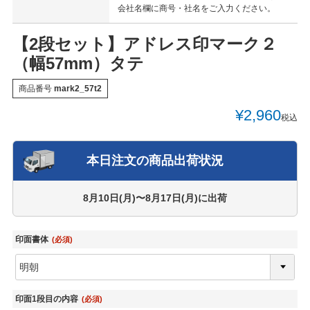
会社名欄に商号・社名をご入力ください。
【2段セット】アドレス印マーク２
（幅57mm）タテ
商品番号
mark2_57t2
¥
2,960
税込
本日注文の商品出荷状況
8月10日(月)〜8月17日(月)
に出荷
印面書体
(必須)
印面1段目の内容
(必須)