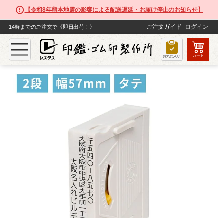
【令和8年熊本地震の影響による配送遅延・お届け停止のお知らせ】
ご注文ガイド
ログイン
14時までのご注文で《即日出荷！》
カート
TOP
ゴム印
【2段セット】アドレス印マーク２（幅57mm）タテ
お気に入り